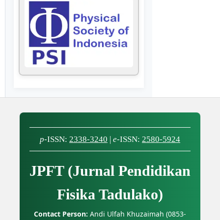
p
-ISSN:
2338-3240
|
e
-ISSN:
2580-5924
JPFT (Jurnal Pendidikan
Fisika Tadulako)
Contact Person:
Andi Ulfah Khuzaimah (0853-