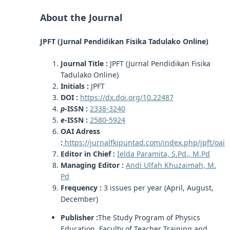
About the Journal
JPFT (Jurnal Pendidikan Fisika Tadulako Online)
Journal Title :
JPFT (Jurnal Pendidikan Fisika
Tadulako Online)
Initials :
JPFT
DOI :
https://dx.doi.org/10.22487
p
-ISSN :
2338-3240
e
-ISSN :
2580-5924
OAI Adress
:
https://jurnalfkipuntad.com/index.php/jpft/oai
Editor in Chief :
Ielda Paramita, S.Pd., M.Pd
Managing Editor :
Andi Ulfah Khuzaimah, M.
Pd
Frequency :
3 issues per year (April, August,
December)
Publisher :
The Study Program of Physics
Education, Faculty of Teacher Training and